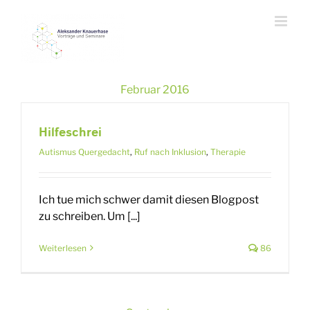
Zum
Inhalt
springen
Februar 2016
Hilfeschrei
Autismus Quergedacht
,
Ruf nach Inklusion
,
Therapie
Ich tue mich schwer damit diesen Blogpost
zu schreiben. Um [...]
Weiterlesen
86