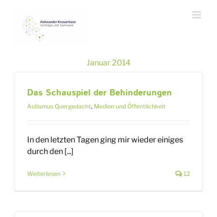
Zum
Inhalt
springen
Januar 2014
Das Schauspiel der Behinderungen
Autismus Quergedacht
,
Medien und Öffentlichkeit
In den letzten Tagen ging mir wieder einiges
durch den [...]
Weiterlesen
12