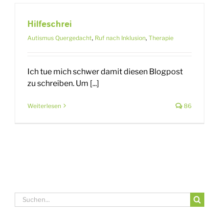
Hilfeschrei
Autismus Quergedacht
,
Ruf nach Inklusion
,
Therapie
Ich tue mich schwer damit diesen Blogpost
zu schreiben. Um [...]
Weiterlesen
86
Suche
nach: