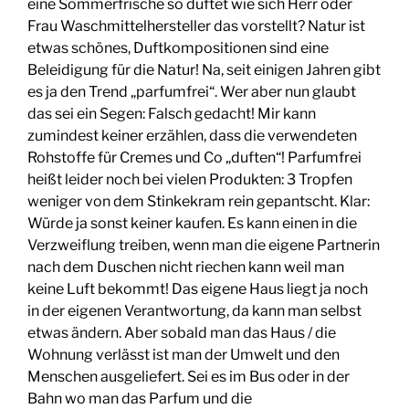
eine Sommerfrische so duftet wie sich Herr oder
Frau Waschmittelhersteller das vorstellt? Natur ist
etwas schönes, Duftkompositionen sind eine
Beleidigung für die Natur! Na, seit einigen Jahren gibt
es ja den Trend „parfumfrei“. Wer aber nun glaubt
das sei ein Segen: Falsch gedacht! Mir kann
zumindest keiner erzählen, dass die verwendeten
Rohstoffe für Cremes und Co „duften“! Parfumfrei
heißt leider noch bei vielen Produkten: 3 Tropfen
weniger von dem Stinkekram rein gepantscht. Klar:
Würde ja sonst keiner kaufen. Es kann einen in die
Verzweiflung treiben, wenn man die eigene Partnerin
nach dem Duschen nicht riechen kann weil man
keine Luft bekommt! Das eigene Haus liegt ja noch
in der eigenen Verantwortung, da kann man selbst
etwas ändern. Aber sobald man das Haus / die
Wohnung verlässt ist man der Umwelt und den
Menschen ausgeliefert. Sei es im Bus oder in der
Bahn wo man das Parfum und die