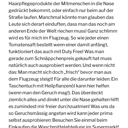
Haarpflegeprodukte der Mitmenschen in die Nase
gedrückt bekommt, oder einfach nur beim auf der
Straße laufen. Manchmal könnte man glauben das
Leute sich derart einduften, dass man das noch am
anderen Ende der Welt riechen muss! Ganz schlimm
wird es für mich im Flugzeug. So wie jeder einen
Tomatensaft bestellt wenn einer damit anfängt,
funktioniert das auch mit Duty Free! Was man
gerade zum Schnäppchenpreis gekauft hat muss
natürlich auch ausprobiert werden. Und wenn nicht
das: Man macht sich doch „frisch“ bevor man aus
dem Flugzeug steigt! Für alle die darunter leiden: Ein
Taschentuch mit Heilpflanzenöl kann hier helfen
(wenn man den Geruch mag!). Das überdeckt
ziemlich alles und direkt unter die Nase gehalten hilft
es zumindest mir freier durchzuatmen! Was uns da
so Geruchsmässig angetan wird kann jeder prima
selbst ausprobieren: Besuchen Sie einmal beim
Einkaufen die Waschmittelabteilung im Supermarkt!