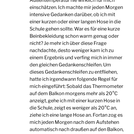
Außentemperatur nie wirklich für mich
einschätzen. Ich machte mir jeden Morgen
intensive Gedanken darüber, ob ich mit
einer kurzen oder einer langen Hose in die
Schule gehen sollte. War es für eine kurze
Beinbekleidung schon warm genug oder
nicht? Je mehr ich über diese Frage
nachdachte, desto weniger kam ich zu
einem Ergebnis und verfing mich in immer
den gleichen Gedankenschleifen. Um
dieses Gedankenschleifen zu entfliehen,
hatte ich irgendwann folgende Regel für
mich eingeführt: Sobald das Thermometer
auf dem Balkon morgens mehr als 20°C
anzeigt, gehe ich mit einer kurzen Hose in
die Schule, zeigt es weniger als 20°C an,
ziehe ich eine lange Hose an. Fortan zog es
mich jeden Morgen nach dem Aufstehen
automatisch nach draußen auf den Balkon,