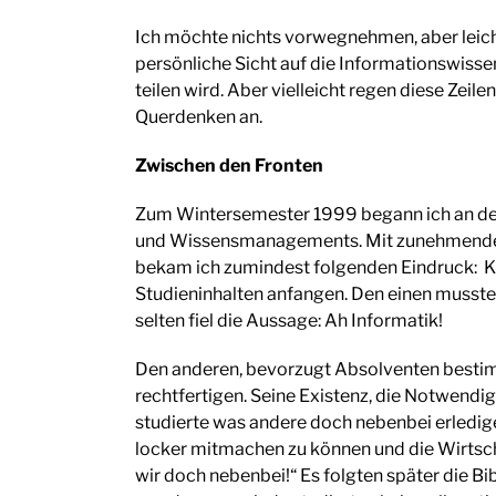
Ich möchte nichts vorwegnehmen, aber leicht i
persönliche Sicht auf die Informationswissen
teilen wird. Aber vielleicht regen diese Zei
Querdenken an.
Zwischen den Fronten
Zum Wintersemester 1999 begann ich an de
und Wissensmanagements. Mit zunehmendem
bekam ich zumindest folgenden Eindruck: 
Studieninhalten anfangen. Den einen musste 
selten fiel die Aussage: Ah Informatik!
Den anderen, bevorzugt Absolventen besti
rechtfertigen. Seine Existenz, die Notwend
studierte was andere doch nebenbei erledig
locker mitmachen zu können und die Wirtsch
wir doch nebenbei!“ Es folgten später die Bi