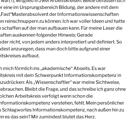
 war(?), Mitglied in zwei Arbeitskreisen. Beide befassen sich
eine im Ursprungsbereich Bildung, der andere mit dem
„Fast“Masterabsolvent der Informationswissenschaften
en reinschnuppern zu können. Ich war voller Ideen und hatte
 schaffen auf der man aufbauen kann. Für meine Leser die
haften auskennen folgender Hinweis: Gerade
er nicht, von jedem anders interpretiert und definiert. So
dest anzuregen, dass man doch bitte aufgrund einer
itskreises aufbaut.
h mich förmlich ins „akademische“ Abseits. Es war
itskreis mit dem Schwerpunkt Informationskompetenz in
zudrücken: Als „Wissenschaftler“ war meine Sichtweise,
ebrauchen. Bleibt die Frage, und das schreibe ich ganz ohne
olchen Arbeitskreis verfolgt wenn schon die
Informationskompetenz verstehen, fehlt. Mein persönlicher
des Schlagwortes Informationskompetenz, nach außen hin zu
nn es das sein? Mir zumindest blutet das Herz.