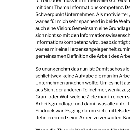
Ich bin, oder muss ich mittlerweile schreiben
mit dem Thema Informationskompetenz. Der 
Schwerpunkt Unternehmen. Als motivierter 
war es für mich sehr spannend in beide Welt
auch eine Vision: Gemeinsam eine Grundlage
sich nicht so mit den Informationswissensc
Informationskompetenz wird, beabsichtigt od
war es mir eine Herzensangelegenheit zumin
gemeinsamen Definition die Arbeit des Arbe
So unangenehm das nun ist: Damit schoss ic
schlichtweg keine Aufgabe die man im Arbe
Unternehmen angehen wollte. Um es nett aus
aus Sicht der anderen Teilnehmer, wenig zu g
Gram oder Wut, welche Ziele man in einem s
Arbeitsgrundlage, und damit was alle unter 
Eindruck war: Es ging darum sich, mittels 
definieren und seine Arbeit zu verkaufen. Ka