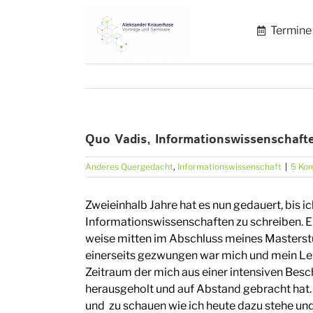
Zum
Inhalt
Termine
springen
Quo Vadis, Informationswissenschaft
Anderes Quergedacht
,
Informationswissenschaft
|
5 Ko
Zweieinhalb Jahre hat es nun gedauert, bis i
Informationswissenschaften zu schreiben. Ei
weise mitten im Abschluss meines Masterst
einerseits gezwungen war mich und mein Leb
Zeitraum der mich aus einer intensiven Be
herausgeholt und auf Abstand gebracht hat.
und zu schauen wie ich heute dazu stehe und