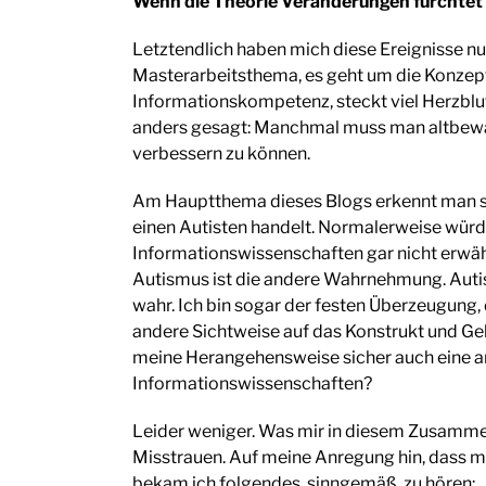
Wenn die Theorie Veränderungen fürchtet
Letztendlich haben mich diese Ereignisse n
Masterarbeitsthema, es geht um die Konze
Informationskompetenz, steckt viel Herzblut
anders gesagt: Manchmal muss man altbewä
verbessern zu können.
Am Hauptthema dieses Blogs erkennt man sic
einen Autisten handelt. Normalerweise wür
Informationswissenschaften gar nicht erwä
Autismus ist die andere Wahrnehmung. Aut
wahr. Ich bin sogar der festen Überzeugung,
andere Sichtweise auf das Konstrukt und Ge
meine Herangehensweise sicher auch eine an
Informationswissenschaften?
Leider weniger. Was mir in diesem Zusammen
Misstrauen. Auf meine Anregung hin, dass 
bekam ich folgendes, sinngemäß, zu hören: